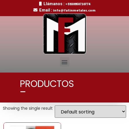
Llámanos :
+5930958710774
Email :
info@fatinmetales.com
PRODUCTOS
Showing the single result