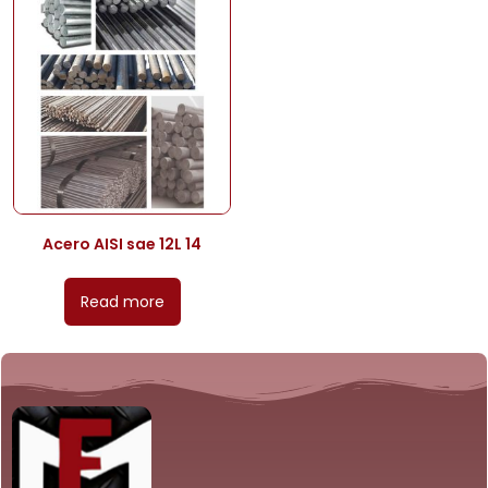
Acero AISI sae 12L 14
Read more