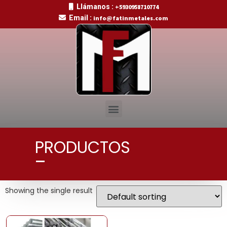
Llámanos :
+5930958710774
Email :
info@fatinmetales.com
PRODUCTOS
Showing the single result